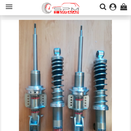

0
PACK